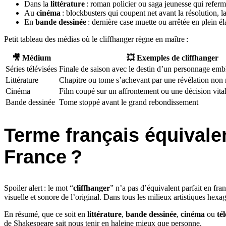
Dans la
littérature
: roman policier ou saga jeunesse qui referm
Au
cinéma
: blockbusters qui coupent net avant la résolution, lai
En
bande dessinée
: dernière case muette ou arrêtée en plein é
Petit tableau des médias où le cliffhanger règne en maître :
🎥 Médium
💥 Exemples de cliffhanger
Séries télévisées
Finale de saison avec le destin d’un personnage emb
Littérature
Chapitre ou tome s’achevant par une révélation non 
Cinéma
Film coupé sur un affrontement ou une décision vit
Bande dessinée
Tome stoppé avant le grand rebondissement
Terme français équivalen
France ?
Spoiler alert : le mot “
cliffhanger
” n’a pas d’équivalent parfait en fran
visuelle et sonore de l’original. Dans tous les milieux artistiques hexa
En résumé, que ce soit en
littérature
,
bande dessinée
,
cinéma
ou
té
de Shakespeare sait nous tenir en haleine mieux que personne.