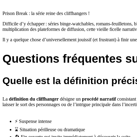
Prison Break : la série reine des cliffhangers !
Difficile d’y échapper : séries binge-watchables, romans-feuilletons
multiplication des plateformes de diffusion, cette vieille ficelle narrat
Il y a quelque chose d’universellement jouissif (et frustrant) à finir u
Questions fréquentes sur
Quelle est la définition préc
La
définition du cliffhanger
désigne un
procédé narratif
consistant 
laisser le sort des personnages ou de l’intrigue principale dans l’incerti
⚡ Suspense intense
⌛ Situation périlleuse ou dramatique
🔄 Fin ouverte qui invite immédiatement à découvrir la suite