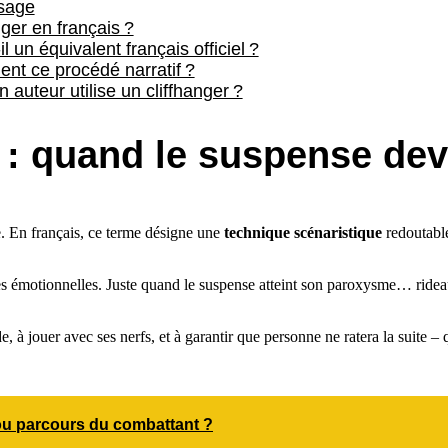
usage
nger en français ?
il un équivalent français officiel ?
nt ce procédé narratif ?
 auteur utilise un cliffhanger ?
r : quand le suspense de
e. En français, ce terme désigne une
technique scénaristique
redoutable
s émotionnelles. Juste quand le suspense atteint son paroxysme… rideau !
 à jouer avec ses nerfs, et à garantir que personne ne ratera la suite – q
é ou parcours du combattant ?