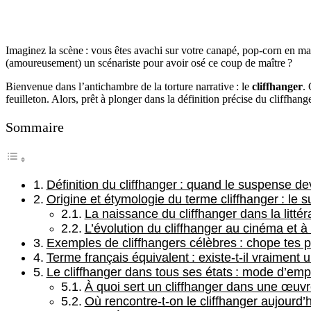
Imaginez la scène : vous êtes avachi sur votre canapé, pop-corn en ma
(amoureusement) un scénariste pour avoir osé ce coup de maître ?
Bienvenue dans l’antichambre de la torture narrative : le
cliffhanger
.
feuilleton. Alors, prêt à plonger dans la définition précise du cliffhan
Sommaire
Définition du cliffhanger : quand le suspense de
Origine et étymologie du terme cliffhanger : le 
La naissance du cliffhanger dans la littér
L’évolution du cliffhanger au cinéma et à 
Exemples de cliffhangers célèbres : chope tes 
Terme français équivalent : existe-t-il vraiment
Le cliffhanger dans tous ses états : mode d’emplo
À quoi sert un cliffhanger dans une œuvr
Où rencontre-t-on le cliffhanger aujourd’h