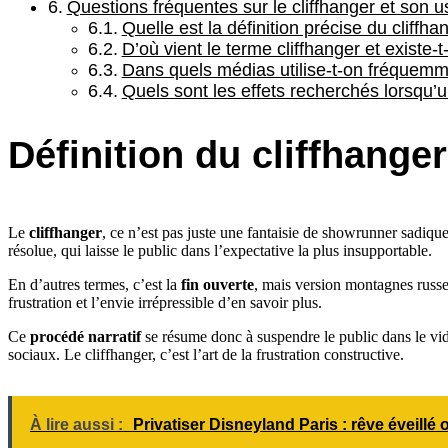
Questions fréquentes sur le cliffhanger et son 
Quelle est la définition précise du cliffha
D’où vient le terme cliffhanger et existe-t-
Dans quels médias utilise-t-on fréquemme
Quels sont les effets recherchés lorsqu’un
Définition du cliffhange
Le
cliffhanger
, ce n’est pas juste une fantaisie de showrunner sadiqu
résolue, qui laisse le public dans l’expectative la plus insupportable.
En d’autres termes, c’est la
fin ouverte
, mais version montagnes russe
frustration et l’envie irrépressible d’en savoir plus.
Ce
procédé narratif
se résume donc à suspendre le public dans le vide,
sociaux. Le cliffhanger, c’est l’art de la frustration constructive.
À lire aussi :
Privatiser Disneyland Paris : rêve éveill