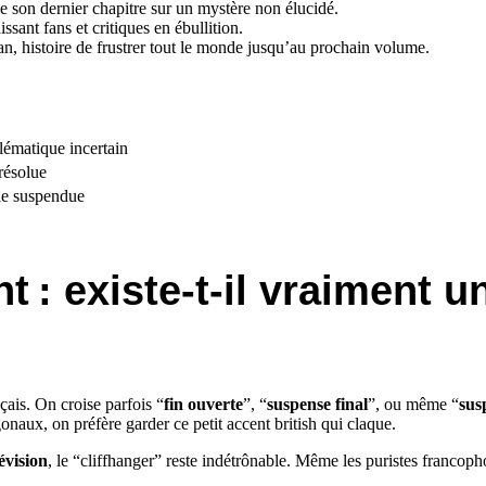
e son dernier chapitre sur un mystère non élucidé.
ssant fans et critiques en ébullition.
lan, histoire de frustrer tout le monde jusqu’au prochain volume.
lématique incertain
résolue
ale suspendue
t : existe-t-il vraiment 
çais. On croise parfois “
fin ouverte
”, “
suspense final
”, ou même “
sus
gonaux, on préfère garder ce petit accent british qui claque.
lévision
, le “cliffhanger” reste indétrônable. Même les puristes francop