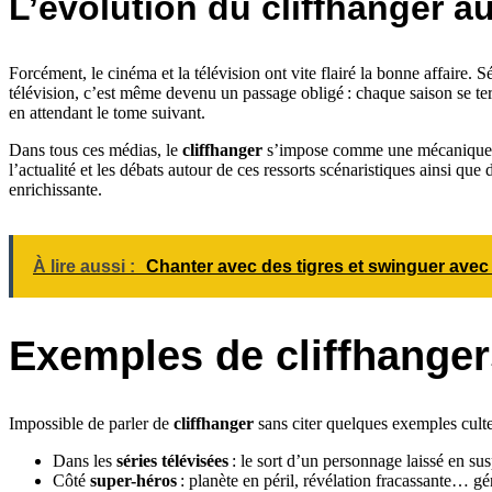
L’évolution du cliffhanger au
Forcément, le cinéma et la télévision ont vite flairé la bonne affaire. S
télévision, c’est même devenu un passage obligé : chaque saison se t
en attendant le tome suivant.
Dans tous ces médias, le
cliffhanger
s’impose comme une mécanique bien
l’actualité et les débats autour de ces ressorts scénaristiques ainsi q
enrichissante.
À lire aussi :
Chanter avec des tigres et swinguer avec l
Exemples de cliffhanger
Impossible de parler de
cliffhanger
sans citer quelques exemples culte
Dans les
séries télévisées
: le sort d’un personnage laissé en sus
Côté
super-héros
: planète en péril, révélation fracassante… gé