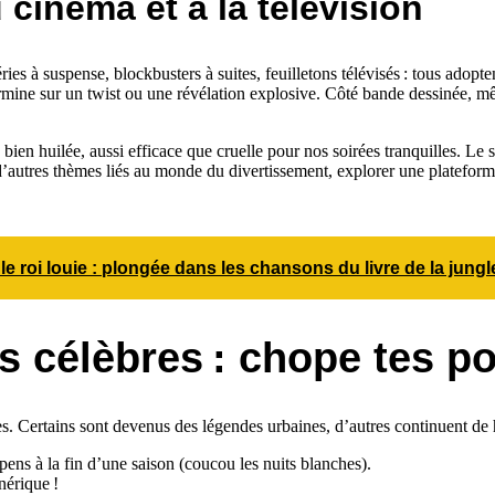
 cinéma et à la télévision
éries à suspense, blockbusters à suites, feuilletons télévisés : tous adopte
ermine sur un twist ou une révélation explosive. Côté bande dessinée, 
 huilée, aussi efficace que cruelle pour nos soirées tranquilles. Le su
ue d’autres thèmes liés au monde du divertissement, explorer une platefo
e roi louie : plongée dans les chansons du livre de la jungl
s célèbres : chope tes p
s. Certains sont devenus des légendes urbaines, d’autres continuent de 
pens à la fin d’une saison (coucou les nuits blanches).
nérique !