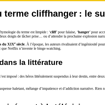
 terme cliffhanger : le s
étymologie du terme est limpide : ‘
cliff
’ pour falaise, ‘
hanger
’ pour acc
 deux doigts de lâcher prise… ou d’attendre la prochaine explosion narra
e
is du XIX
siècle
. À l’époque, les auteurs rivalisaient d’ingéniosité pou
nt que Netflix n’invente le binge-watching.
ans la littérature
’est imposé : des héros littéralement suspendus à leur destin, entre deu
suspense haletant, mélange d’impatience et d’addiction narrative. Rien 