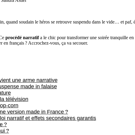
Sandra Astier
in, quand soudain le héros se retrouve suspendu dans le vide… et paf, é
 Ce
procédé narratif
a le chic pour transformer une soirée tranquille 
ger en français ? Accrochez-vous, ça va secouer.
vient une arme narrative
suspense made in falaise
ature
la télévision
pop-corn
 une version made in France ?
i narratif et effets secondaires garantis
e ?
ui ?