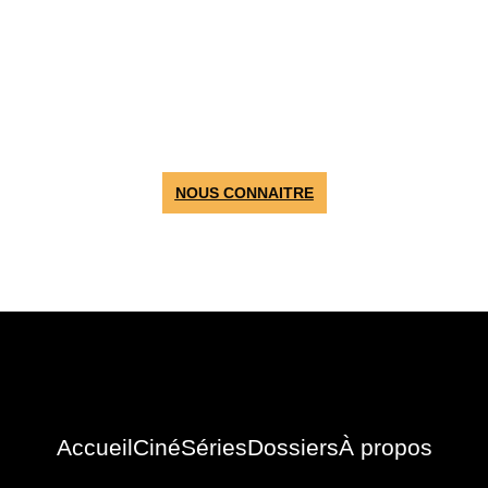
ALEX
Critique cinéma & festivals
NOUS CONNAITRE
Accueil
Ciné
Séries
Dossiers
À propos