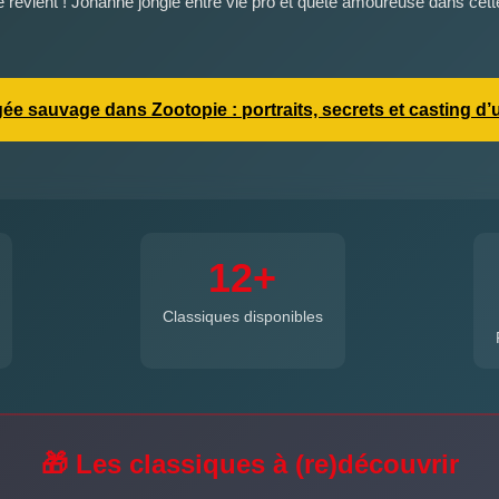
e revient ! Johanne jongle entre vie pro et quête amoureuse dans cett
ée sauvage dans Zootopie : portraits, secrets et casting d
12+
Classiques disponibles
🎁 Les classiques à (re)découvrir