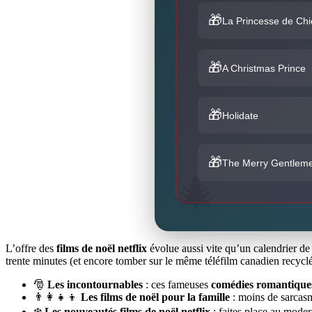
La Princesse de Ch
A Christmas Prince
Holidate
The Merry Gentlem
L’offre des
films de noël netflix
évolue aussi vite qu’un calendrier de 
trente minutes (et encore tomber sur le même téléfilm canadien recyclé
🎅
Les incontournables
: ces fameuses
comédies romantiques
👨‍👩‍👧‍👦
Les films de noël pour la famille
: moins de sarcasme
❄️
Les nouveautés films de noël netflix
: faites place au modern