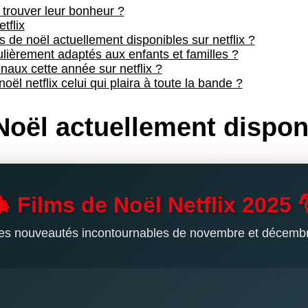
 trouver leur bonheur ?
tflix
s de noël actuellement disponibles sur netflix ?
culièrement adaptés aux enfants et familles ?
inaux cette année sur netflix ?
ël netflix celui qui plaira à toute la bande ?
Noël actuellement disponi
 Films de Noël Netflix 2025 
es nouveautés incontournables de novembre et décemb