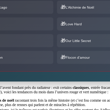
icago
L’Alchimie de Noël
Love Hard
Our Little Secret
en
Flocon d’amour
l’avent fondant près du radiateur : exit certains
classiques
, entrée frac
), voici les tendances du mois dans l’univers rouge et vert numérique :
 de noël
racontant trois fois la même histoire (et c’est fou comme on a
, plus de rennes qui parlent et de miracles à répétition.
isme, ici le traîneau est parfois électrique et les elfes portent des AirPo