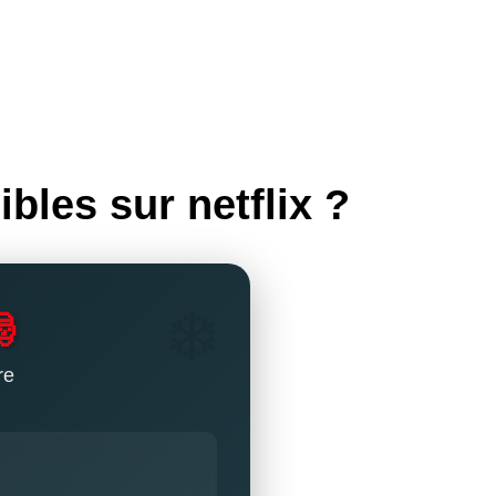
bles sur netflix ?
🎅
re