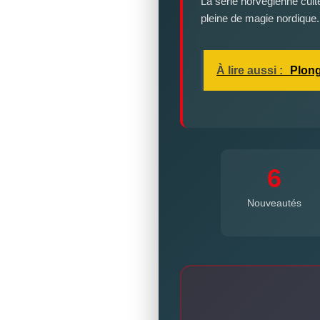
La série norvégienne cult
pleine de magie nordique.
À lire aussi :
Plong
6
Nouveautés