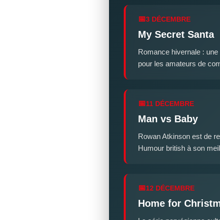
3 DÉCEMBRE
My Secret Santa
Romance hivernale : une 
pour les amateurs de com
11 DÉCEMBRE
Man vs Baby
Rowan Atkinson est de re
Humour british à son meil
12 DÉCEMBRE
Home for Christm