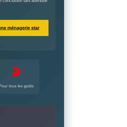
e conclusion tant attendue
’une ménagerie star
🎬
Pour tous les goûts