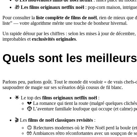
🎁
Les films originaux netflix noël
: pop-corn maison, intrigu
Pour consulter la
liste complète de films de noël
, rien de mieux que 
liste” — votre algorithme mérite une touche de bonheur hivernal.
Un rapide détour par les chiffres : selon les mises à jour de décemb
improbables et
exclusivités originales
.
Quels sont les meilleurs
Parlons peu, parlons goût. Tout le monde dit vouloir « de vrais chefs
saupoudrer de magie sur ses scénarios déjà cousus de fil blanc.
🌟 Le top des
films originaux netflix noël
:
💔 La romance qui tient la route (malgré quelques clichés
🤶 L’aventure familiale loufoque qui occupe (et calme) 
🎬 Les
films de noël classiques revisités
:
🙃 Relectures modernes où le Père Noël perd la boule (et
🧤 Ambiances rétro réconfortantes avec un soupçon de s