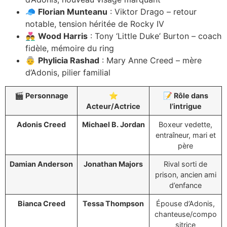
🧢
Florian Munteanu
: Viktor Drago – retour
notable, tension héritée de Rocky IV
👨‍❤️‍👨
Wood Harris
: Tony ‘Little Duke’ Burton – coach
fidèle, mémoire du ring
👵
Phylicia Rashad
: Mary Anne Creed – mère
d’Adonis, pilier familial
🎬 Personnage
⭐
📝 Rôle dans
Acteur/Actrice
l’intrigue
Adonis Creed
Michael B. Jordan
Boxeur vedette,
entraîneur, mari et
père
Damian Anderson
Jonathan Majors
Rival sorti de
prison, ancien ami
d’enfance
Bianca Creed
Tessa Thompson
Épouse d’Adonis,
chanteuse/compo
sitrice