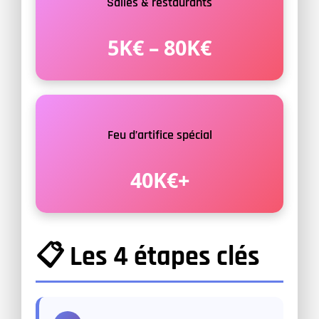
Salles & restaurants
5K€ – 80K€
Feu d’artifice spécial
40K€+
📋 Les 4 étapes clés