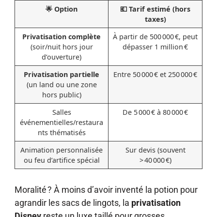
🌟 Option
💶 Tarif estimé (hors
taxes)
Privatisation complète
À partir de 500 000 €, peut
(soir/nuit hors jour
dépasser 1 million €
d’ouverture)
Privatisation partielle
Entre 50 000 € et 250 000 €
(un land ou une zone
hors public)
Salles
De 5 000 € à 80 000 €
événementielles/restaura
nts thématisés
Animation personnalisée
Sur devis (souvent
ou feu d’artifice spécial
> 40 000 €)
Moralité ? À moins d’avoir inventé la potion pour
agrandir les sacs de lingots, la
privatisation
Disney
reste un luxe taillé pour grosses