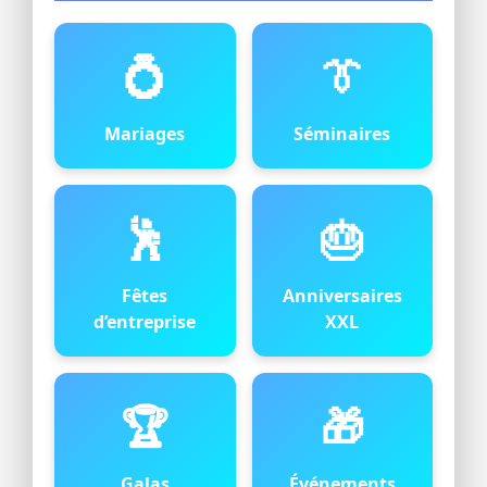
💍
👔
Mariages
Séminaires
🕺
🎂
Fêtes
Anniversaires
d’entreprise
XXL
🏆
🎁
Galas
Événements